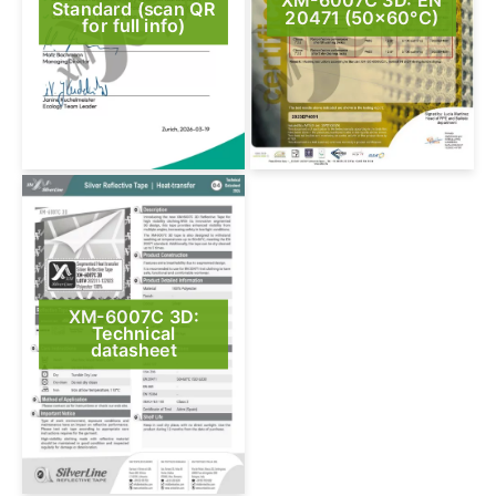
XM-6007C 3D: EN
Standard (scan QR
20471 (50×60°C)
for full info)
XM-6007C 3D:
Technical
datasheet