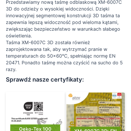
Przedstawiamy nową taśmę odblaskową XM-6007C
3D do odzieży o wysokiej widoczności. Dzięki
innowacyjnej segmentowej konstrukcji 3D taśma ta
zapewnia lepszą widoczność pod wieloma kątami,
zwiększając bezpieczeństwo w warunkach słabego
oświetlenia.
Taśma XM-6007C 3D została również
zaprojektowana tak, aby wytrzymać pranie w
temperaturach do 50×60°C, spełniając normę EN
20471. Ponadto taśmę można czyścić na sucho do 5
razy.
Sprawdź nasze certyfikaty:​
Oeko-Tex 100