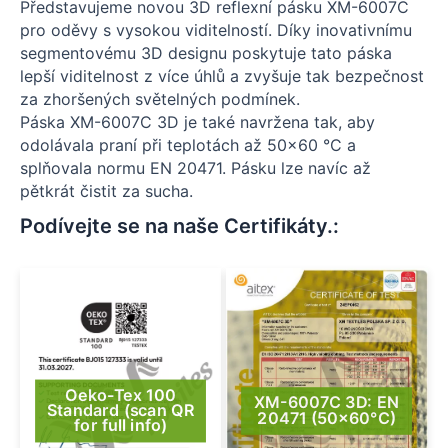
Představujeme novou 3D reflexní pásku XM-6007C
pro oděvy s vysokou viditelností. Díky inovativnímu
segmentovému 3D designu poskytuje tato páska
lepší viditelnost z více úhlů a zvyšuje tak bezpečnost
za zhoršených světelných podmínek.
Páska XM-6007C 3D je také navržena tak, aby
odolávala praní při teplotách až 50×60 °C a
splňovala normu EN 20471. Pásku lze navíc až
pětkrát čistit za sucha.
Podívejte se na naše Certifikáty.:​
Oeko-Tex 100
XM-6007C 3D: EN
Standard (scan QR
20471 (50×60°C)
for full info)