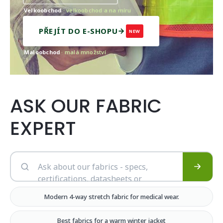
Velkoobchod
· velkoobchod a na míru
PŘEJÍT DO E-SHOPU
NEW
Maloobchod
· malá množství
ASK OUR FABRIC
EXPERT
Modern 4-way stretch fabric for medical wear.
Best fabrics for a warm winter jacket