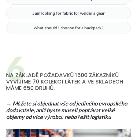
I am looking for fabric for welder’s gear
What should I choose for a backpack?
NA ZÁKLADĚ POŽADAVKŮ 1500 ZÁKAZNÍKŮ
VYVÍJÍME 70 KOLEKCÍ LÁTEK A VE SKLADECH
MÁME 650 DRUHŮ.
→ Můžete si objednat vše od jediného evropského
dodavatele, aniž byste museli poptávat velké
objemy od více výrobců nebo řešit logistiku