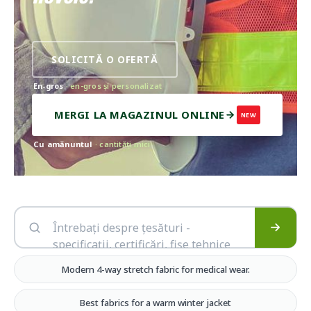
SOLICITĂ O OFERTĂ
En-gros
· en-gros și personalizat
MERGI LA MAGAZINUL ONLINE
NEW
Cu amănuntul
· cantități mici
Modern 4-way stretch fabric for medical wear.
Best fabrics for a warm winter jacket