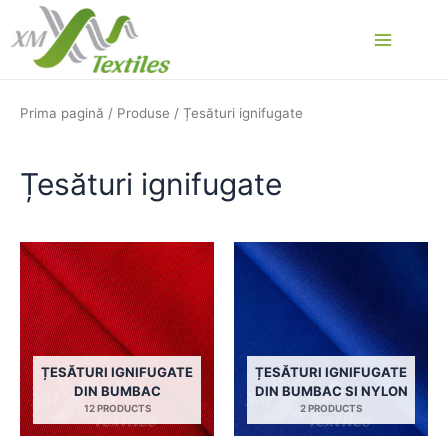
Skip
to
Main
content
Menu
Prima pagină
/
Produse
/ Țesături ignifugate
Țesături ignifugate
ȚESĂTURI IGNIFUGATE
ȚESĂTURI IGNIFUGATE
DIN BUMBAC
DIN BUMBAC SI NYLON
12 PRODUCTS
2 PRODUCTS