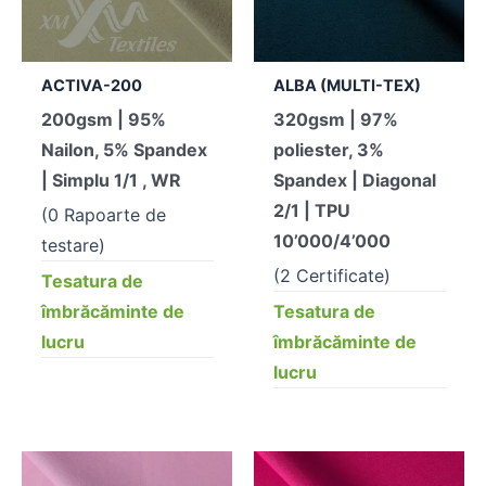
ACTIVA-200
ALBA (MULTI-TEX)
200gsm | 95%
320gsm | 97%
Nailon, 5% Spandex
poliester, 3%
| Simplu 1/1 , WR
Spandex | Diagonal
2/1 | TPU
(0 Rapoarte de
10’000/4’000
testare)
(2 Certificate)
Tesatura de
îmbrăcăminte de
Tesatura de
lucru
îmbrăcăminte de
lucru