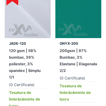
JADE-120
ONYX-200
120 gsm | 58%
200gsm | 97%
bumbac, 39%
Bumbac, 3%
poliester, 3%
Elastane | Diagonala
spandex | Simplu
2/2
1/1
(0 Certificate)
(0 Certificate)
Tesatura de
Tesatura de
îmbrăcăminte de
îmbrăcăminte de
lucru
lucru