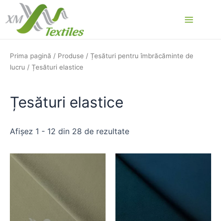
Skip
to
Main
content
Menu
Prima pagină
/
Produse
/
Țesături pentru îmbrăcăminte de
lucru
/ Țesături elastice
Țesături elastice
Afișez 1 - 12 din 28 de rezultate