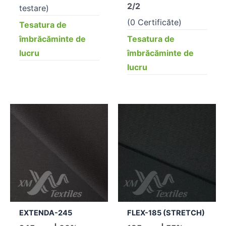
2/2
testare)
(0 Certificăte)
Tesatura de
îmbrăcăminte de
Tesatura de
lucru
îmbrăcăminte de
lucru
EXTENDA-245
FLEX-185 (STRETCH)