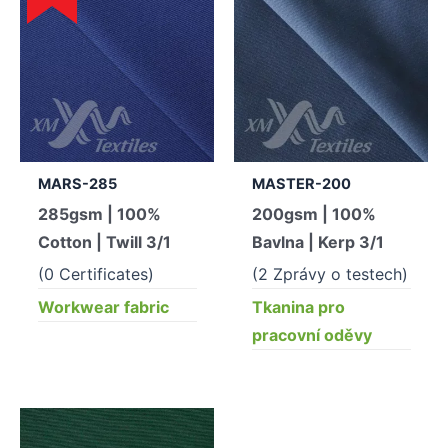
MARS-285
MASTER-200
285gsm | 100%
200gsm | 100%
Cotton | Twill 3/1
Bavlna | Kerp 3/1
(0 Certificates)
(2 Zprávy o testech)
Workwear fabric
Tkanina pro
pracovní oděvy