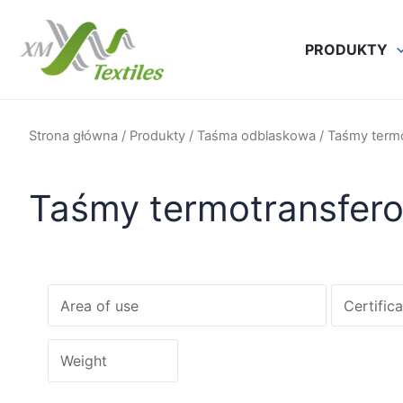
Przejdź
do
PRODUKTY
treści
Strona główna
/
Produkty
/
Taśma odblaskowa
/ Taśmy term
Taśmy termotransfer