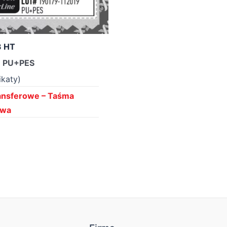
 HT
| PU+PES
ikaty)
ansferowe – Taśma
owa