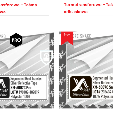
Termotransferowe – Ta
ansferowe – Taśma
odblaskowa
owa
New