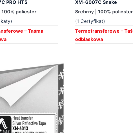
C PRO HTS
XM-6007C Snake
| 100% poliester
Srebrny | 100% polieste
ikaty)
(1 Certyfikat)
ansferowe – Taśma
Termotransferowe – Ta
owa
odblaskowa