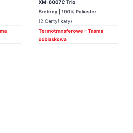
XM-6007C Trio
r
Srebrny | 100% Poliester
(2 Certyfikaty)
śma
Termotransferowe – Taśma
odblaskowa