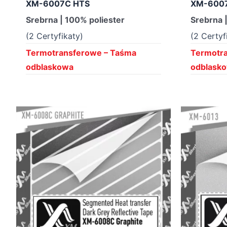
XM-6007C HTS
XM-6007
Srebrna | 100% poliester
Srebrna 
(2 Certyfikaty)
(2 Certyf
Termotransferowe – Taśma
Termotr
odblaskowa
odblask