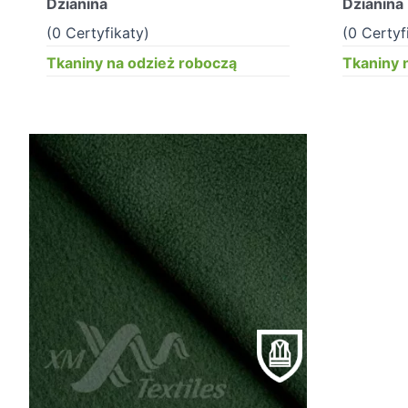
Dzianina
Dzianina
(0 Certyfikaty)
(0 Certyf
Tkaniny na odzież roboczą
Tkaniny 