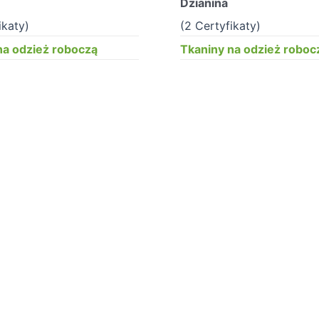
Dzianina
ikaty)
(2 Certyfikaty)
na odzież roboczą
Tkaniny na odzież roboc