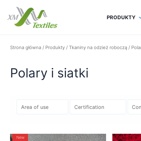
Przejdź
do
PRODUKTY
treści
Strona główna
/
Produkty
/
Tkaniny na odzież roboczą
/ Polar
Polary i siatki
New