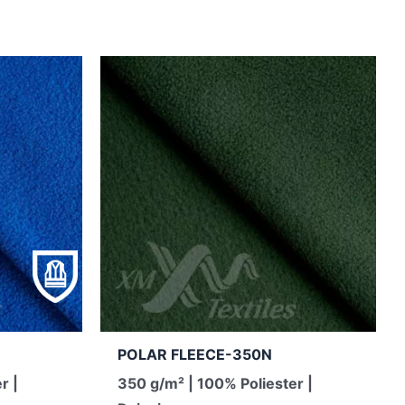
POLAR FLEECE-350N
r |
350 g/m² | 100% Poliester |