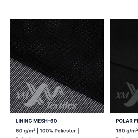
LINING MESH-60
POLAR F
60 g/m² | 100% Poliester |
180 g/m²