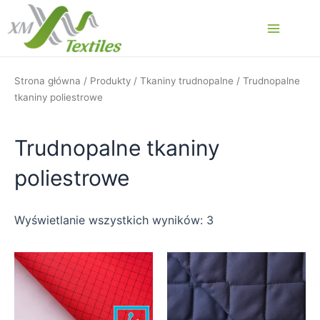
Przejdź
do
Main
treści
Menu
Strona główna
/
Produkty
/
Tkaniny trudnopalne
/ Trudnopalne
tkaniny poliestrowe
Trudnopalne tkaniny
poliestrowe
Wyświetlanie wszystkich wyników: 3