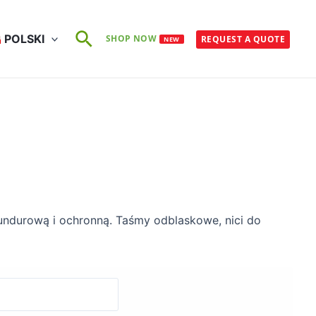
Szukaj
POLSKI
SHOP NOW
REQUEST A QUOTE
NEW
undurową i ochronną. Taśmy odblaskowe, nici do