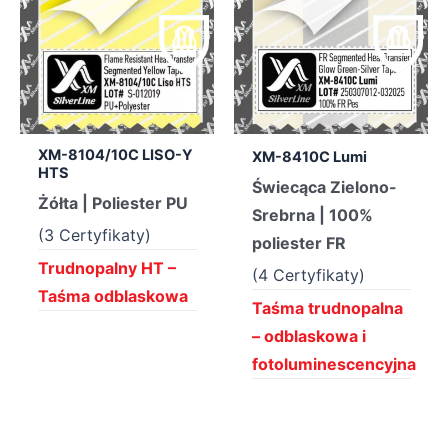
XM-8104/10C LISO-Y
XM-8410C Lumi
HTS
Świecąca Zielono-
Żółta | Poliester PU
Srebrna | 100%
(3 Certyfikaty)
poliester FR
Trudnopalny HT –
(4 Certyfikaty)
Taśma odblaskowa
Taśma trudnopalna
– odblaskowa i
fotoluminescencyjna