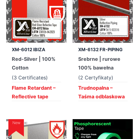
XM-6012 IBIZA
XM-6132 FR-PIPING
Red-Silver | 100%
Srebrne | rurowe
Cotton
100% bawełna
(3 Certificates)
(2 Certyfikaty)
Flame Retardant –
Trudnopalna –
Reflective tape
Taśma odblaskowa
New