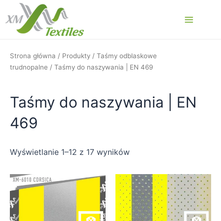
Przejdź
do
Main
treści
Menu
Strona główna
/
Produkty
/
Taśmy odblaskowe
trudnopalne
/ Taśmy do naszywania | EN 469
Taśmy do naszywania | EN
469
Wyświetlanie 1–12 z 17 wyników