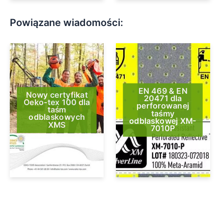
Powiązane wiadomości:
EN 469 & EN
Nowy certyfikat
20471 dla
Oeko-tex 100 dla
perforowanej
taśm
taśmy
odblaskowych
odblaskowej XM-
XMS
7010P