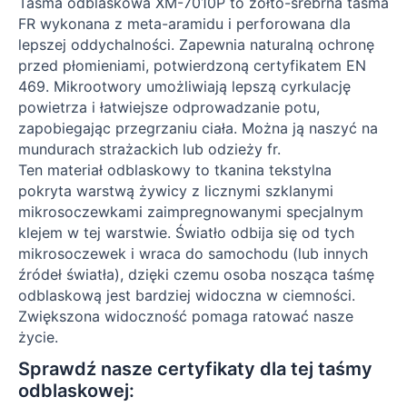
Taśma odblaskowa XM-7010P to żółto-srebrna taśma
FR wykonana z meta-aramidu i perforowana dla
lepszej oddychalności. Zapewnia naturalną ochronę
przed płomieniami, potwierdzoną certyfikatem EN
469. Mikrootwory umożliwiają lepszą cyrkulację
powietrza i łatwiejsze odprowadzanie potu,
zapobiegając przegrzaniu ciała. Można ją naszyć na
mundurach strażackich lub odzieży fr.
Ten materiał odblaskowy to tkanina tekstylna
pokryta warstwą żywicy z licznymi szklanymi
mikrosoczewkami zaimpregnowanymi specjalnym
klejem w tej warstwie. Światło odbija się od tych
mikrosoczewek i wraca do samochodu (lub innych
źródeł światła), dzięki czemu osoba nosząca taśmę
odblaskową jest bardziej widoczna w ciemności.
Zwiększona widoczność pomaga ratować nasze
życie.
Sprawdź nasze certyfikaty dla tej taśmy
odblaskowej: