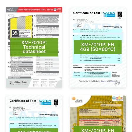
XM-7010P:
XM-7010P: EN
Technical
469 (50×60°C)
datasheet
XM-7010P: EN