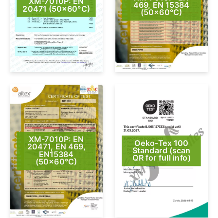
XM-7010P: EN
469, EN 15384
20471 (50×60°C)
(50×60°C)
XM-7010P: EN
Oeko-Tex 100
20471, EN 469,
Standard (scan
EN15384
QR for full info)
(50×60°C)