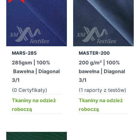
MARS-285
MASTER-200
285gsm | 100%
200 g/m² | 100%
Bawełna | Diagonal
bawełna | Diagonal
3/1
3/1
(0 Certyfikaty)
(1 raporty z testów)
Tkaniny na odzież
Tkaniny na odzież
roboczą
roboczą