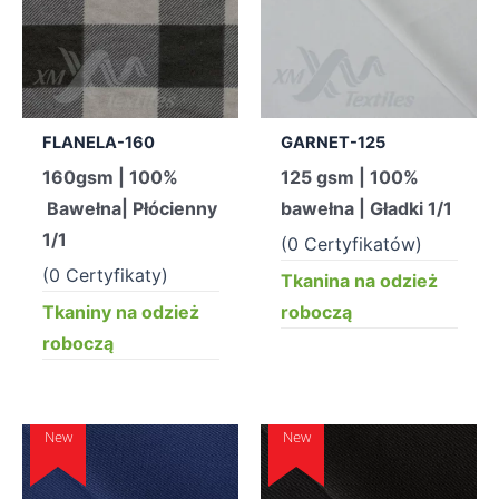
FLANELA-160
GARNET-125
160gsm | 100%
125 gsm | 100%
Bawełna| Płócienny
bawełna | Gładki 1/1
1/1
(0 Certyfikatów)
(0 Certyfikaty)
Tkanina na odzież
Tkaniny na odzież
roboczą
roboczą
New
New