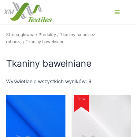
Przejdź
do
Main
treści
Menu
Strona główna
/
Produkty
/
Tkaniny na odzież
roboczą
/ Tkaniny bawełniane
Tkaniny bawełniane
Wyświetlanie wszystkich wyników: 9
New