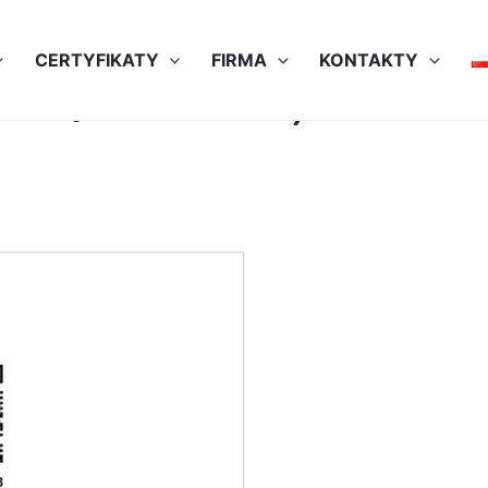
CERTYFIKATY
FIRMA
KONTAKTY
n QR for full info)