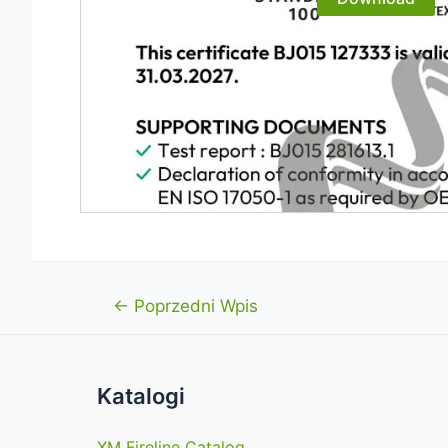
Nawigacja
←
Poprzedni Wpis
wpisu
Katalogi
XM Fireline Catalog