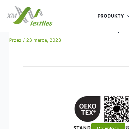
Przejdź
do
PRODUKTY
treści
Oeko-Tex 100 Standard (sca
Przez
/
23 marca, 2023
Download