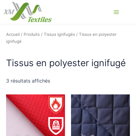
Aller
au
Main
contenu
Menu
Accueil
/
Produits
/
Tissus ignifugés
/ Tissus en polyester
ignifugé
Tissus en polyester ignifugé
3 résultats affichés