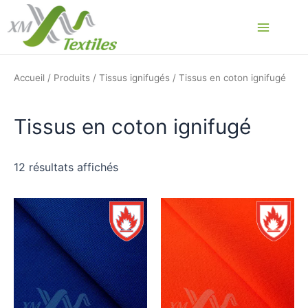
Aller
au
Main
contenu
Menu
Accueil
/
Produits
/
Tissus ignifugés
/ Tissus en coton ignifugé
Tissus en coton ignifugé
12 résultats affichés