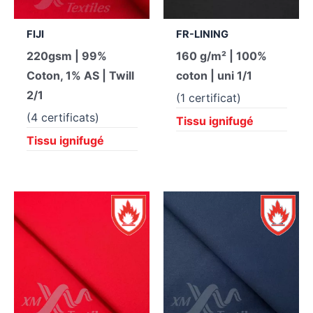
FIJI
FR-LINING
220gsm | 99%
160 g/m² | 100%
Coton, 1% AS | Twill
coton | uni 1/1
2/1
(1 certificat)
(4 certificats)
Tissu ignifugé
Tissu ignifugé