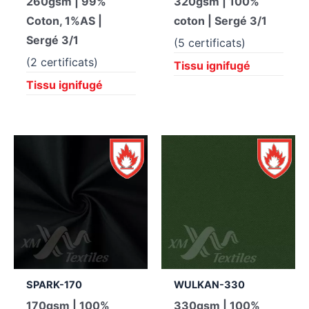
260gsm | 99%
320gsm | 100%
Coton, 1%AS |
coton | Sergé 3/1
Sergé 3/1
(5 certificats)
(2 certificats)
Tissu ignifugé
Tissu ignifugé
SPARK-170
WULKAN-330
170gsm | 100%
330gsm | 100%