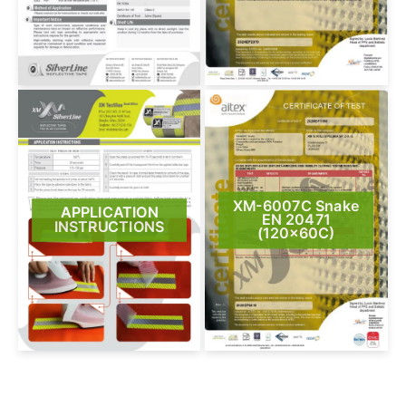
XM-6007C Snake
APPLICATION
EN 20471
INSTRUCTIONS
(120x60C)