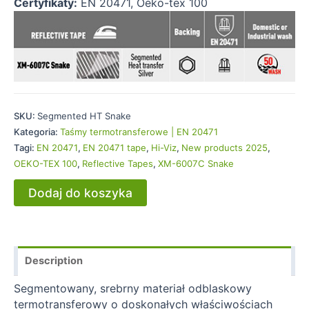
Certyfikaty:
EN 20471, Oeko-tex 100
SKU:
Segmented HT Snake
Kategoria:
Taśmy termotransferowe | EN 20471
Tagi:
EN 20471
,
EN 20471 tape
,
Hi-Viz
,
New products 2025
,
OEKO-TEX 100
,
Reflective Tapes
,
XM-6007C Snake
Dodaj do koszyka
Description
Segmentowany, srebrny materiał odblaskowy
termotransferowy o doskonałych właściwościach