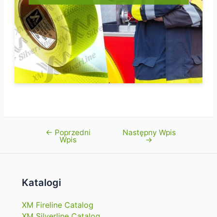
←
Poprzedni
Następny Wpis
Nawigacja
Wpis
→
wpisu
Katalogi
XM Fireline Catalog
XM Silverline Catalog