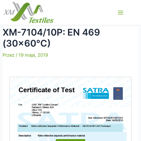
Przejdź
do
Main
treści
Menu
XM-7104/10P: EN 469
(30×60°C)
Przez
/
19 maja, 2019