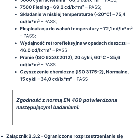
5000 cykli ścierania – 68,3 cd/lx*m²
– PASS;
7500 Flexing – 69,2 cd/lx*m²
– PASS;
Składanie w niskiej temperaturze (-20°C) – 75,4
cd/lx*m²
– PASS;
Eksploatacja do wahań temperatury – 72,1 cd/lx*m²
– PASS;
Wydajność retrorefleksyjna w opadach deszczu –
46.0 cd/lx*m²
– PASS
Pranie (ISO 6330:2012), 20 cykli, 60°C – 35,6
cd/lx*m²
– PASS
Czyszczenie chemiczne (ISO 3175-2), Normalne,
15 cykli – 34,0 cd/lx*m²
– PASS
Zgodność z normą EN 469 potwierdzona
następującymi badaniami:
Załącznik B.3.2 – Ograniczone rozprzestrzenianie się