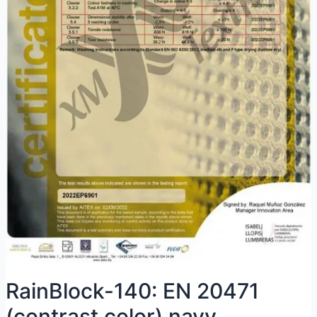
RainBlock-140: EN 20471
(contrast color) navy