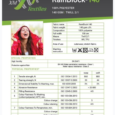
certyfikat
OEKO-
TEX
100