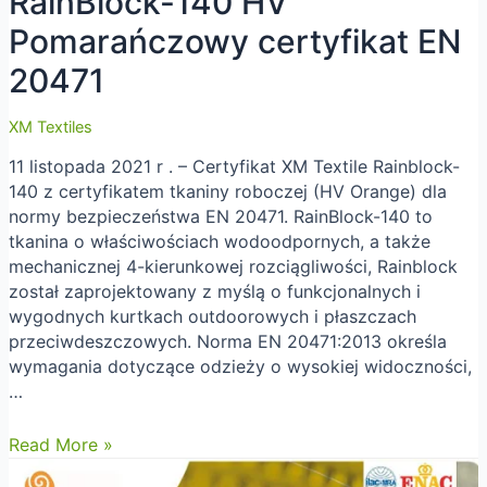
RainBlock-140 HV
Pomarańczowy certyfikat EN
20471
XM Textiles
11 listopada 2021 r . – Certyfikat XM Textile Rainblock-
140 z certyfikatem tkaniny roboczej (HV Orange) dla
normy bezpieczeństwa EN 20471. RainBlock-140 to
tkanina o właściwościach wodoodpornych, a także
mechanicznej 4-kierunkowej rozciągliwości, Rainblock
został zaprojektowany z myślą o funkcjonalnych i
wygodnych kurtkach outdoorowych i płaszczach
przeciwdeszczowych. Norma EN 20471:2013 określa
wymagania dotyczące odzieży o wysokiej widoczności,
…
RainBlock-
Read More »
140