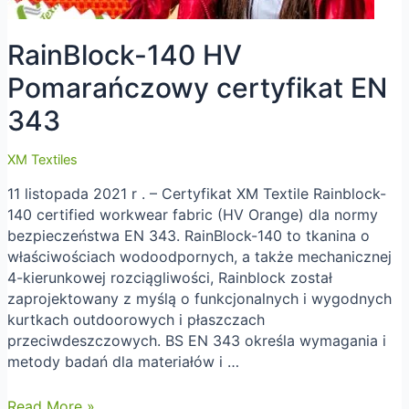
RainBlock-140 HV
Pomarańczowy certyfikat EN
343
XM Textiles
11 listopada 2021 r . – Certyfikat XM Textile Rainblock-
140 certified workwear fabric (HV Orange) dla normy
bezpieczeństwa EN 343. RainBlock-140 to tkanina o
właściwościach wodoodpornych, a także mechanicznej
4-kierunkowej rozciągliwości, Rainblock został
zaprojektowany z myślą o funkcjonalnych i wygodnych
kurtkach outdoorowych i płaszczach
przeciwdeszczowych. BS EN 343 określa wymagania i
metody badań dla materiałów i …
RainBlock-
Read More »