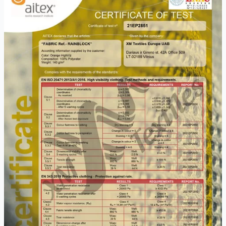
HV
Pomarańczowy
certyfikat
EN
20471