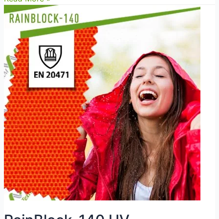
140
HV
Pomarańczowy
certyfikat
EN
343