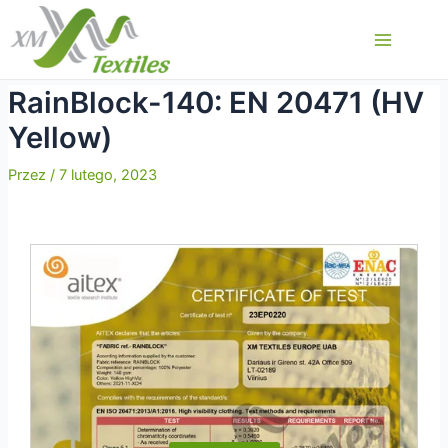
Przejdź
do
Main
treści
Menu
RainBlock-140: EN 20471 (HV
Yellow)
Przez
/
7 lutego, 2023