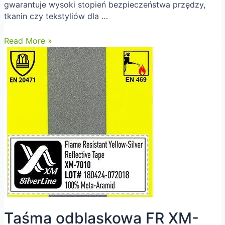
gwarantuje wysoki stopień bezpieczeństwa przędzy,
tkanin czy tekstyliów dla …
Nowy
Read More »
certyfikat
Oeko-
tex
100
dla
taśm
odblaskowych
XMS
Taśma odblaskowa FR XM-