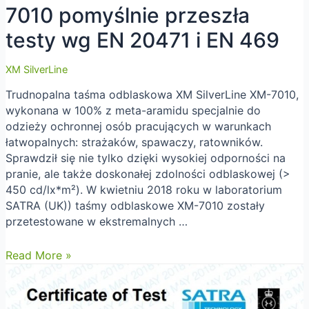
7010 pomyślnie przeszła
testy wg EN 20471 i EN 469
XM SilverLine
Trudnopalna taśma odblaskowa XM SilverLine XM-7010,
wykonana w 100% z meta-aramidu specjalnie do
odzieży ochronnej osób pracujących w warunkach
łatwopalnych: strażaków, spawaczy, ratowników.
Sprawdził się nie tylko dzięki wysokiej odporności na
pranie, ale także doskonałej zdolności odblaskowej (>
450 cd/lx*m²). W kwietniu 2018 roku w laboratorium
SATRA (UK)) taśmy odblaskowe XM-7010 zostały
przetestowane w ekstremalnych …
Taśma
Read More »
odblaskowa
FR
XM-