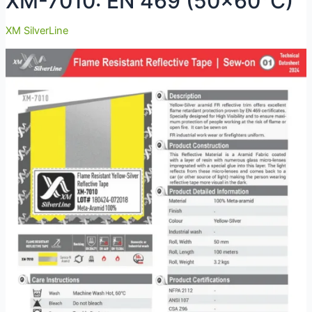
XM-7010: EN 469 (50×60°C)
XM SilverLine