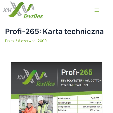
Przejdź
do
Main
treści
Menu
Profi-265: Karta techniczna
Przez
/
6 czerwca, 2000