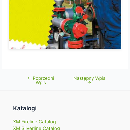
←
Poprzedni
Następny Wpis
Nawigacja
Wpis
→
wpisu
Katalogi
XM Fireline Catalog
XM Silverline Catalog