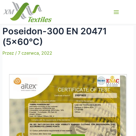
Przejdź
do
Main
treści
Menu
Poseidon-300 EN 20471
(5×60°C)
Przez
/
7 czerwca, 2022