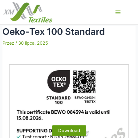
Przejdź
do
Main
treści
Menu
Oeko-Tex 100 Standard
Przez
/
30 lipca, 2025
Download