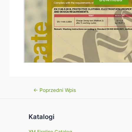
Nawigacja
←
Poprzedni Wpis
wpisu
Katalogi
XM Fireline Catalog