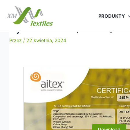
Przejdź
do
PRODUKTY
treści
Fiji: EN 1149-5 (5x60C)
Przez
/
22 kwietnia, 2024
Download