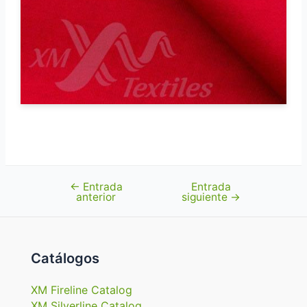
←
Entrada
Entrada
Navegación
anterior
siguiente
→
de
entradas
Catálogos
XM Fireline Catalog
XM Silverline Catalog