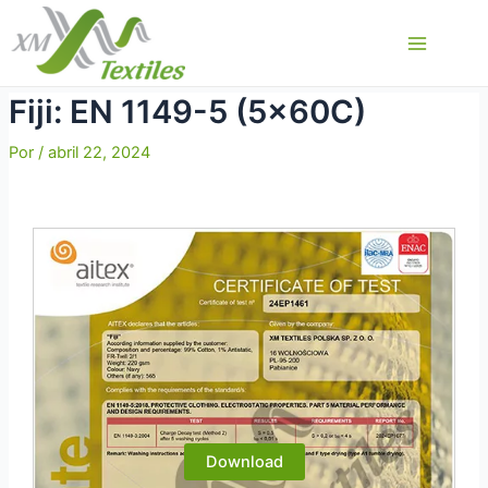
Ir
al
Main
contenido
Menu
Fiji: EN 1149-5 (5x60C)
Por
/
abril 22, 2024
Download