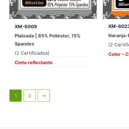
XM-6023
XM-6009
Naranja-P
Plateada | 85% Poliéster, 15%
Spandex
(2 Certif
(2 Certificados)
Color – C
Cinta reflectante
1
2
→