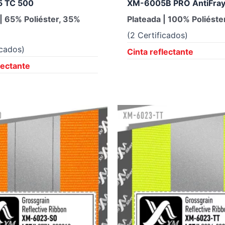
 TC 500
XM-6005B PRO AntiFra
 | 65% Poliéster, 35%
Plateada | 100% Poliéste
(2 Certificados)
icados)
Cinta reflectante
lectante