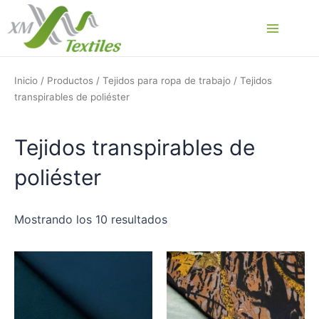
Ir
al
Main
contenido
Menu
Inicio
/
Productos
/
Tejidos para ropa de trabajo
/ Tejidos
transpirables de poliéster
Tejidos transpirables de
poliéster
Mostrando los 10 resultados