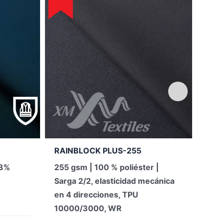
RAINBLOCK PLUS-255
HU
 3%
255 gsm | 100 % poliéster |
165
Sarga 2/2, elasticidad mecánica
4’
en 4 direcciones, TPU
(0 
10000/3000, WR
Tej