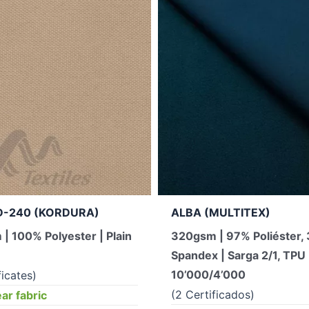
-240 (KORDURA)
ALBA (MULTITEX)
| 100% Polyester | Plain
320gsm | 97% Poliéster,
Spandex | Sarga 2/1, TPU
10’000/4’000
ficates)
(2 Certificados)
r fabric