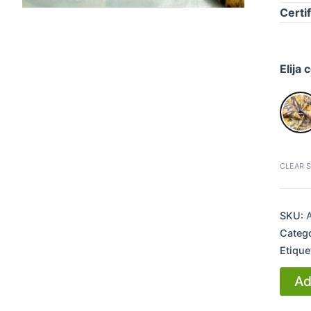
Certi
Elija
CLEAR 
SKU:
Categ
Etique
Ad