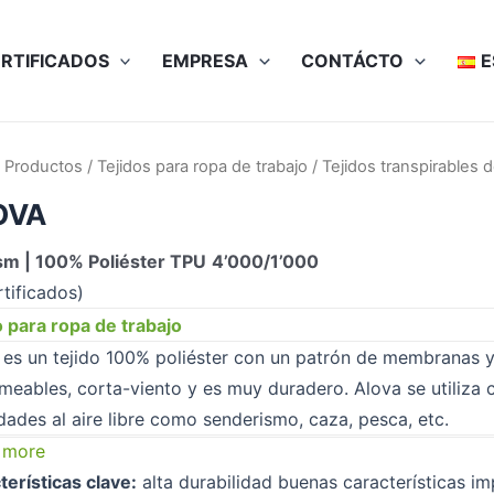
RTIFICADOS
EMPRESA
CONTÁCTO
E
/
Productos
/
Tejidos para ropa de trabajo
/
Tejidos transpirables d
OVA
m | 100% Poliéster TPU
4’000/1’000
rtificados)
o para ropa de trabajo
 es un tejido 100% poliéster con un patrón de membranas y 
meables, corta-viento y es muy duradero. Alova se utiliza
idades al aire libre como senderismo, caza, pesca, etc.
 more
terísticas clave:
alta durabilidad buenas características i