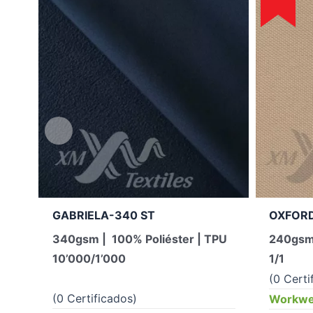
GABRIELA-340 ST
OXFORD
340gsm | 100% Poliéster | TPU
240gsm 
10’000/1’000
1/1
(0 Certi
(0 Certificados)
Workwea