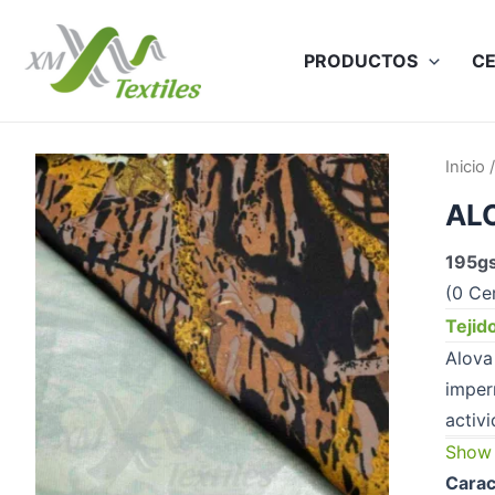
Ir
al
PRODUCTOS
CE
contenido
Inicio
AL
195gs
(0 Ce
Tejid
Alova
imper
activ
Show
Carac