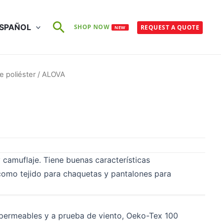
Buscar
SPAÑOL
SHOP NOW
REQUEST A QUOTE
NEW
e poliéster
/ ALOVA
camuflaje. Tiene buenas características
 como tejido para chaquetas y pantalones para
mpermeables y a prueba de viento, Oeko-Tex 100