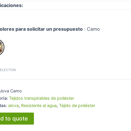
ficaciones:
 colores para solicitar un presupuesto
:
Camo
SELECTION
Alova Camo
oría:
Tejidos transpirables de poliéster
tas:
alova
,
Resistente al agua
,
Tejido de poliéster
d to quote