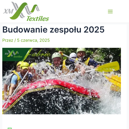
Przejdź
do
Main
treści
Menu
Budowanie zespołu 2025
Przez
/
5 czerwca, 2025