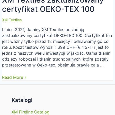
certyfikat OEKO-TEX 100
XM Textiles
Lipiec 2021, tkaniny XM Textiles posiadają
zaktualizowany certyfikat OEKO-TEX 100. Certyfikat ten
jest ważny tylko przez 12 miesięcy i odnawiamy go co
roku. Koszt testów wynosi 1'699 CHF (€ 1'571) i jest to
jedna z naszych wielu inwestycji w jakość. Gama tkanin
odzieży roboczej i tkanin trudnopalnych, które zostały
przetestowane w Oeko-tex, obejmuje prawie całą …
XM
Read More »
Textiles
zaktualizowany
certyfikat
Katalogi
OEKO-
TEX
XM Fireline Catalog
100