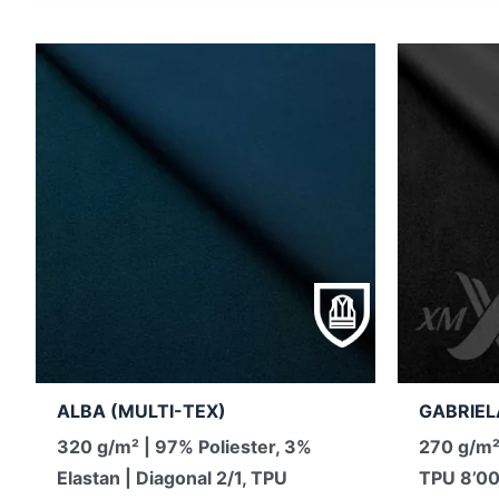
ALBA (MULTI-TEX)
GABRIEL
320 g/m² | 97% Poliester, 3%
270 g/m²
Elastan | Diagonal 2/1, TPU
TPU 8’00