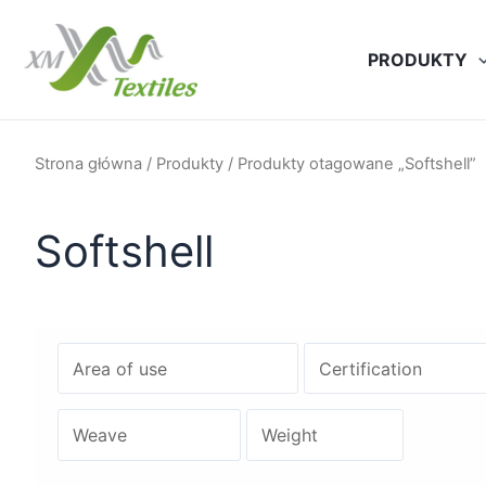
Przejdź
do
PRODUKTY
treści
Strona główna
/
Produkty
/ Produkty otagowane „Softshell”
Softshell