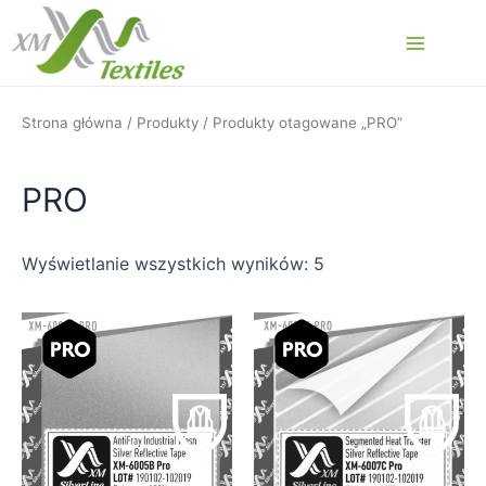
Przejdź
do
Main
treści
Menu
Strona główna
/
Produkty
/ Produkty otagowane „PRO”
PRO
Wyświetlanie wszystkich wyników: 5