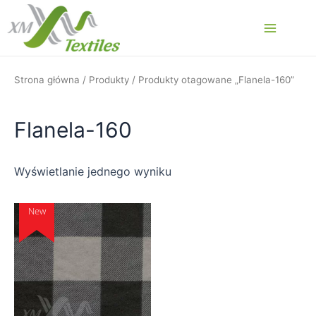
Przejdź
do
Main
treści
Menu
Strona główna
/
Produkty
/ Produkty otagowane „Flanela-160”
Flanela-160
Wyświetlanie jednego wyniku
New