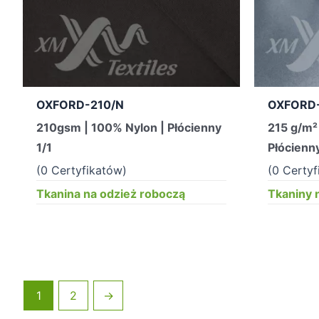
OXFORD-210/N
OXFORD
210gsm | 100% Nylon | Płócienny
215 g/m² 
1/1
Płócienny
(0 Certyfikatów)
(0 Certyf
Tkanina na odzież roboczą
Tkaniny 
1
2
→