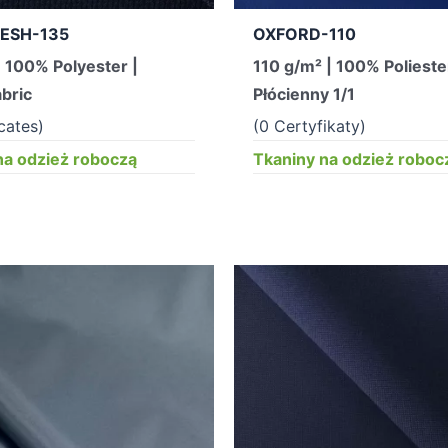
MESH-135
OXFORD-110
 100% Polyester |
110 g/m² | 100% Polieste
abric
Płócienny 1/1
icates)
(0 Certyfikaty)
na odzież roboczą
Tkaniny na odzież roboc