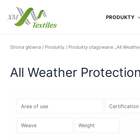
Przejdź
do
PRODUKTY
treści
Strona główna
/
Produkty
/ Produkty otagowane „All Weather
All Weather Protectio