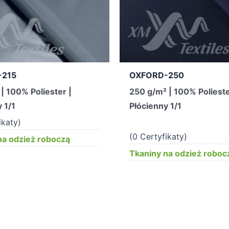
-215
OXFORD-250
| 100% Poliester |
250 g/m² | 100% Polieste
 1/1
Płócienny 1/1
ikaty)
(0 Certyfikaty)
na odzież roboczą
Tkaniny na odzież roboc