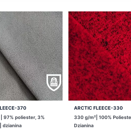
LEECE-370
ARCTIC FLEECE-330
| 97% poliester, 3%
330 g/m²| 100% Polieste
| dzianina
Dzianina