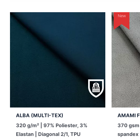
New
ALBA (MULTI-TEX)
AMAMI F
320 g/m² | 97% Poliester, 3%
370 gsm 
Elastan | Diagonal 2/1, TPU
spandex 