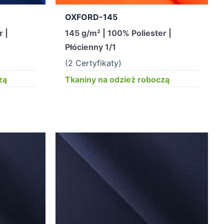
OXFORD-145
r |
145 g/m² | 100% Poliester |
Płócienny 1/1
(2 Certyfikaty)
zą
Tkaniny na odzież roboczą