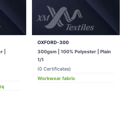
OXFORD-300
r |
300gsm | 100% Polyester | Plain
1/1
(0 Certificates)
Workwear fabric
zą