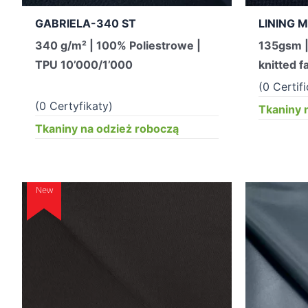
GABRIELA-340 ST
LINING 
340 g/m² | 100% Poliestrowe |
135gsm |
TPU 10’000/1’000
knitted f
(0 Certif
(0 Certyfikaty)
Tkaniny 
Tkaniny na odzież roboczą
New