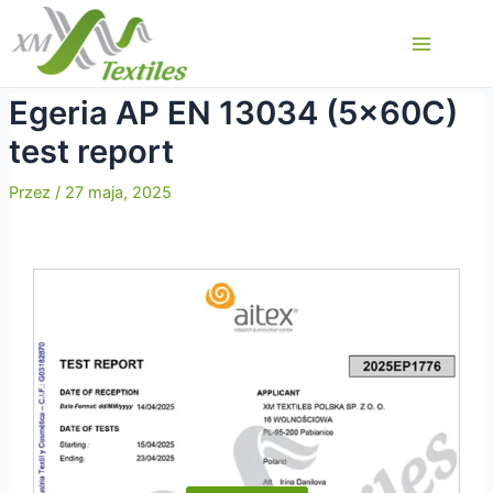
Przejdź
do
Main
treści
Menu
Egeria AP EN 13034 (5x60C)
test report
Przez
/
27 maja, 2025