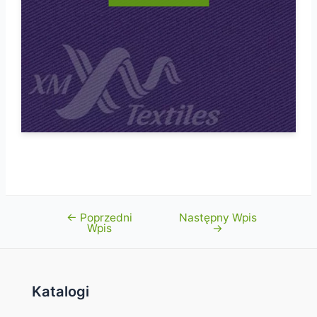
←
Poprzedni
Następny Wpis
Nawigacja
Wpis
→
wpisu
Katalogi