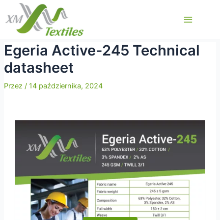
Przejdź
do
Main
treści
Menu
Egeria Active-245 Technical
datasheet
Przez
/
14 października, 2024