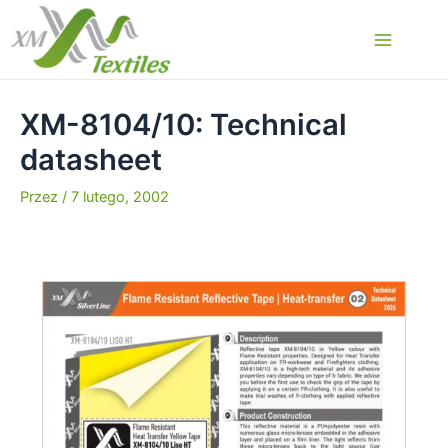
Przejdź
do
Main
treści
Menu
XM-8104/10: Technical
datasheet
Przez
/
7 lutego, 2002