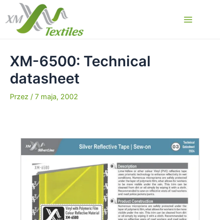
Przejdź
do
Main
treści
Menu
XM-6500: Technical
datasheet
Przez
/
7 maja, 2002