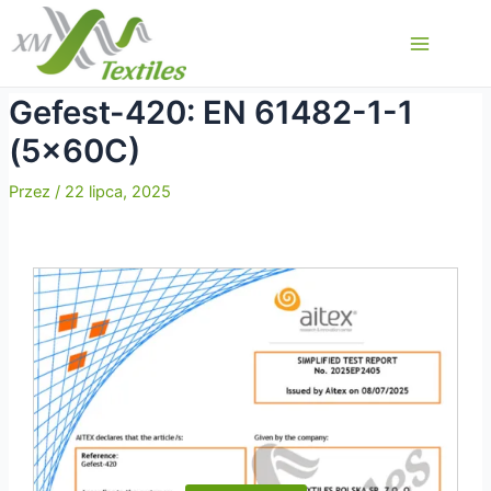
Przejdź
do
Main
treści
Menu
Gefest-420: EN 61482-1-1
(5x60C)
Przez
/
22 lipca, 2025