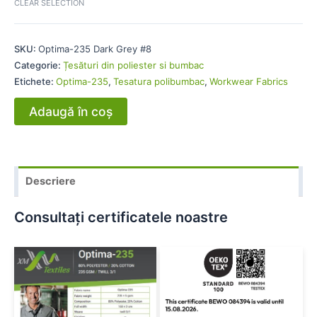
CLEAR SELECTION
SKU:
Optima-235 Dark Grey #8
Categorie:
Țesături din poliester si bumbac
Etichete:
Optima-235
,
Tesatura polibumbac
,
Workwear Fabrics
Adaugă în coș
Descriere
Consultați certificatele noastre