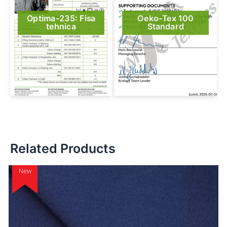
Optima-235: Fisa
Oeko-Tex 100
tehnica
Standard
Related Products
New