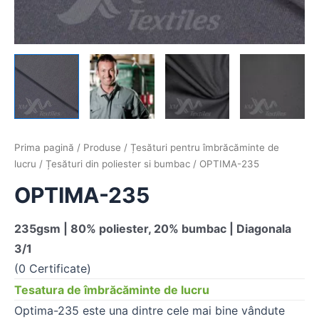
Prima pagină
/
Produse
/
Țesături pentru îmbrăcăminte de
lucru
/
Țesături din poliester si bumbac
/ OPTIMA-235
OPTIMA-235
235gsm | 80% poliester, 20% bumbac | Diagonala
3/1
(0 Certificate)
Tesatura de îmbrăcăminte de lucru
Optima-235 este una dintre cele mai bine vândute