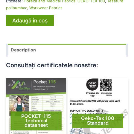
Etichete:
Horeca and Medical Fabrics
,
OEKO-TEX 100
,
Tesatura
polibumbac
,
Workwear Fabrics
Adaugă în coș
Description
Consultați certificatele noastre:
POCKET-115
Oeko-Tex 100
Technical
Standard
datasheet