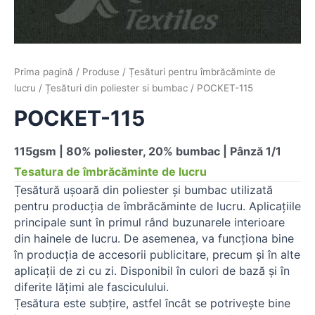
Prima pagină
/
Produse
/
Țesături pentru îmbrăcăminte de
lucru
/
Țesături din poliester si bumbac
/ POCKET-115
POCKET-115
115gsm | 80% poliester, 20% bumbac | Pânză 1/1
Tesatura de îmbrăcăminte de lucru
Țesătură ușoară din poliester și bumbac utilizată
pentru producția de îmbrăcăminte de lucru. Aplicațiile
principale sunt în primul rând buzunarele interioare
din hainele de lucru. De asemenea, va funcționa bine
în producția de accesorii publicitare, precum și în alte
aplicații de zi cu zi. Disponibil în culori de bază și în
diferite lățimi ale fasciculului.
Țesătura este subțire, astfel încât se potrivește bine