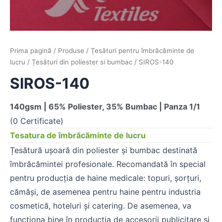
Prima pagină
/
Produse
/
Țesături pentru îmbrăcăminte de
lucru
/
Țesături din poliester si bumbac
/ SIROS-140
SIROS-140
140gsm | 65%
Poliester, 35% Bumbac
| Panza 1/1
(0 Certificate)
Tesatura de îmbrăcăminte de lucru
Țesătură ușoară din poliester și bumbac destinată
îmbrăcămintei profesionale. Recomandată în special
pentru producția de haine medicale: topuri, șorțuri,
cămăși, de asemenea pentru haine pentru industria
cosmetică, hoteluri și catering. De asemenea, va
funcționa bine în producția de accesorii publicitare și