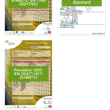
61482-2, EN 1149
Standard
(50x75C)
Poseidon-300:
EN 20471 HVY
(5×60°C)