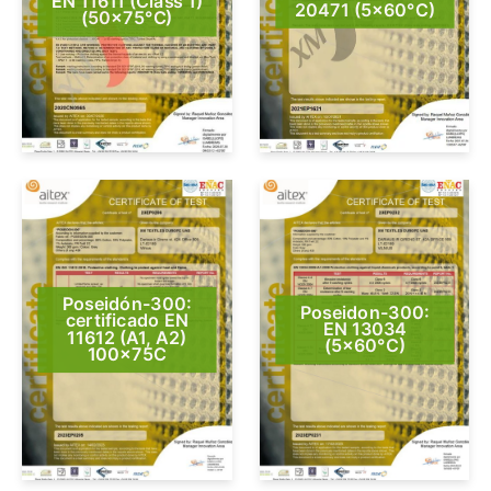
EN 11611 (Class 1)
20471 (5×60°C)
(50×75°C)
Poseidón-300:
Poseidon-300:
certificado EN
EN 13034
11612 (A1, A2)
(5×60°C)
100x75C