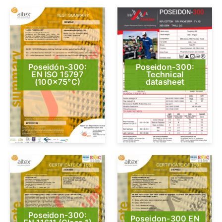
Poseidón-300:
Poseidon-300:
EN ISO 15797
Technical
(100×75°C)
datasheet
Poseidon-300:
Poseidon-300 EN