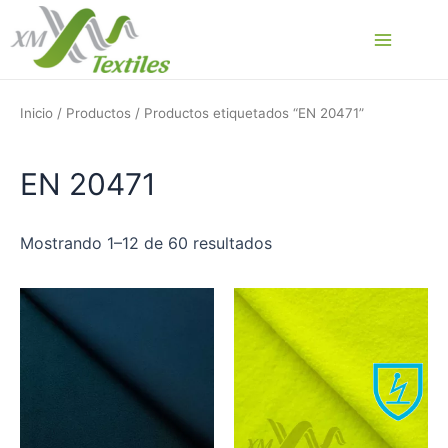
Ir
al
Main
contenido
Menu
Inicio
/
Productos
/ Productos etiquetados “EN 20471”
EN 20471
Mostrando 1–12 de 60 resultados