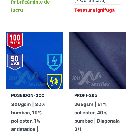
(7 Certificate)
îmbrăcăminte de
lucru
Tesatura ignifugă
POSEIDON-300
PROFI-265
300gsm | 80%
265gsm | 51%
bumbac, 19%
poliester, 49%
poliester, 1%
bumbac | Diagonala
antistatice |
3/1