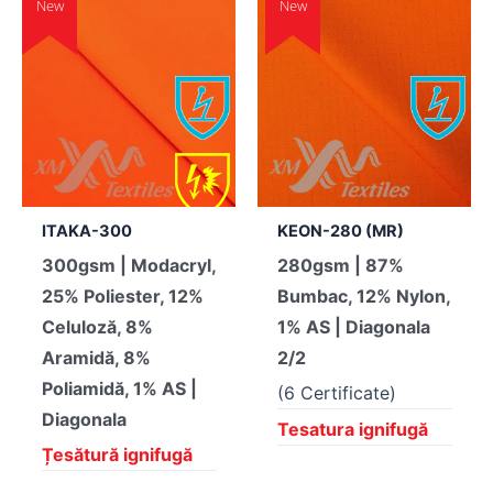
New
New
ITAKA-300
KEON-280 (MR)
300gsm | Modacryl,
280gsm | 87%
25% Poliester, 12%
Bumbac, 12% Nylon,
Celuloză, 8%
1% AS | Diagonala
Aramidă, 8%
2/2
Poliamidă, 1% AS |
(6 Certificate)
Diagonala
Tesatura ignifugă
Țesătură ignifugă