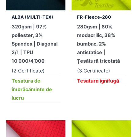
ALBA (MULTI-TEX)
FR-Fleece-280
320gsm | 97%
280gsm | 60%
poliester, 3%
modacrilic, 38%
Spandex | Diagonal
bumbac, 2%
2/1 | TPU
antistatice |
10’000/4’000
Țesătură tricotată
(2 Certificate)
(3 Certificate)
Tesatura de
Tesatura ignifugă
îmbrăcăminte de
lucru