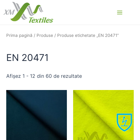
Skip
to
Main
content
Menu
Prima pagină
/
Produse
/ Produse etichetate „EN 20471”
EN 20471
Afișez 1 - 12 din 60 de rezultate