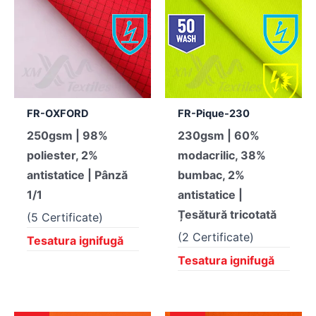
FR-OXFORD
FR-Pique-230
250gsm | 98%
230gsm | 60%
poliester, 2%
modacrilic, 38%
antistatice | Pânză
bumbac, 2%
1/1
antistatice |
Țesătură tricotată
(5 Certificate)
(2 Certificate)
Tesatura ignifugă
Tesatura ignifugă